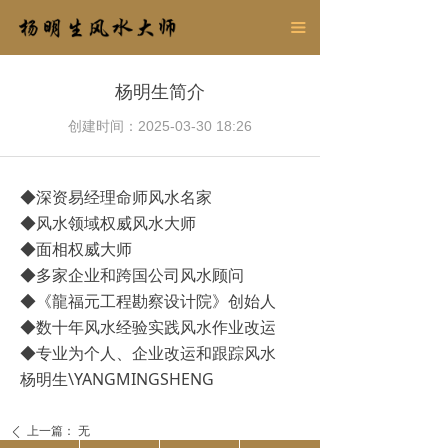
官方首页
끀
杨明生简介
杨明生简介
杨明生原创
创建时间：
2025-03-30
18:26
行业百科
◆深资易经理命师风水名家
联系我们
◆风水领域权威风水大师
◆面相权威大师
◆多家企业和跨国公司风水顾问
◆《龍福元工程勘察设计院》创始人
◆数十年风水经验实践风水作业改运
◆专业为个人、企业改运和跟踪风水
杨明生\YANGMINGSHENG
上一篇：
无
ꄴ