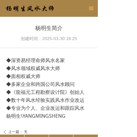
官方首页
끀
杨明生简介
杨明生简介
杨明生原创
创建时间：
2025-03-30
18:25
行业百科
◆深资易经理命师风水名家
联系我们
◆风水领域权威风水大师
◆面相权威大师
◆多家企业和跨国公司风水顾问
◆《龍福元工程勘察设计院》创始人
◆数十年风水经验实践风水作业改运
◆专业为个人、企业改运和跟踪风水
杨明生\YANGMINGSHENG
上一篇：
无
ꄴ